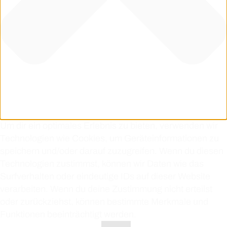
Um dir ein optimales Erlebnis zu bieten, verwenden wir
Technologien wie Cookies, um Geräteinformationen zu
speichern und/oder darauf zuzugreifen. Wenn du diesen
Technologien zustimmst, können wir Daten wie das
Surfverhalten oder eindeutige IDs auf dieser Website
verarbeiten. Wenn du deine Zustimmung nicht erteilst
oder zurückziehst, können bestimmte Merkmale und
Funktionen beeinträchtigt werden.
Funktional