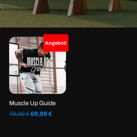
Angebot!
Muscle Up Guide
Ursprünglicher
Aktueller
79,99
€
69,99
€
Preis
Preis
war:
ist:
79,99 €
69,99 €.